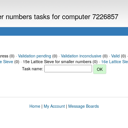
ller numbers tasks for computer 7226857
gress (0) ·
Validation pending
(0) ·
Validation inconclusive
(0) ·
Valid
(0) 
ce Sieve
(0) · 15e Lattice Sieve for smaller numbers (0) ·
16e Lattice Si
Task name:
Home
|
My Account
|
Message Boards