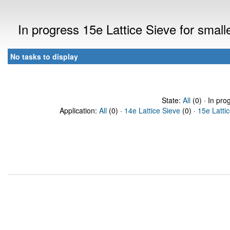
In progress 15e Lattice Sieve for sma
No tasks to display
State:
All
(0) · In pro
Application:
All
(0) ·
14e Lattice Sieve
(0) ·
15e Latti