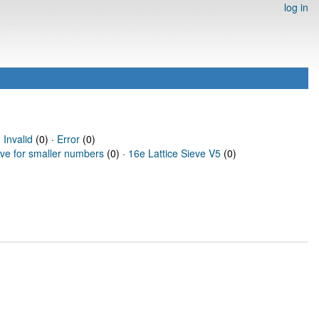
log in
·
Invalid
(0) ·
Error
(0)
eve for smaller numbers
(0) ·
16e Lattice Sieve V5
(0)