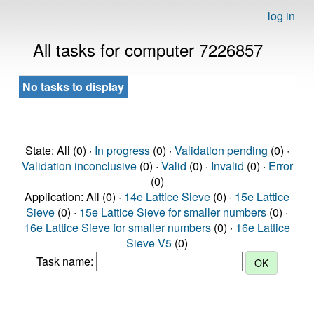
log in
All tasks for computer 7226857
No tasks to display
State: All (0) ·
In progress
(0) ·
Validation pending
(0) ·
Validation inconclusive
(0) ·
Valid
(0) ·
Invalid
(0) ·
Error
(0)
Application: All (0) ·
14e Lattice Sieve
(0) ·
15e Lattice
Sieve
(0) ·
15e Lattice Sieve for smaller numbers
(0) ·
16e Lattice Sieve for smaller numbers
(0) ·
16e Lattice
Sieve V5
(0)
Task name: