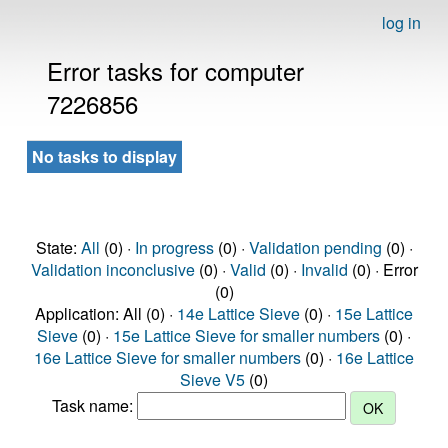
log in
Error tasks for computer
7226856
No tasks to display
State:
All
(0) ·
In progress
(0) ·
Validation pending
(0) ·
Validation inconclusive
(0) ·
Valid
(0) ·
Invalid
(0) · Error
(0)
Application: All (0) ·
14e Lattice Sieve
(0) ·
15e Lattice
Sieve
(0) ·
15e Lattice Sieve for smaller numbers
(0) ·
16e Lattice Sieve for smaller numbers
(0) ·
16e Lattice
Sieve V5
(0)
Task name: