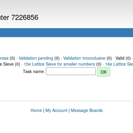
uter 7226856
gress
(0) ·
Validation pending
(0) ·
Validation inconclusive
(0) · Valid (0) 
ce Sieve (0) ·
15e Lattice Sieve for smaller numbers
(0) ·
16e Lattice Si
Task name:
Home
|
My Account
|
Message Boards