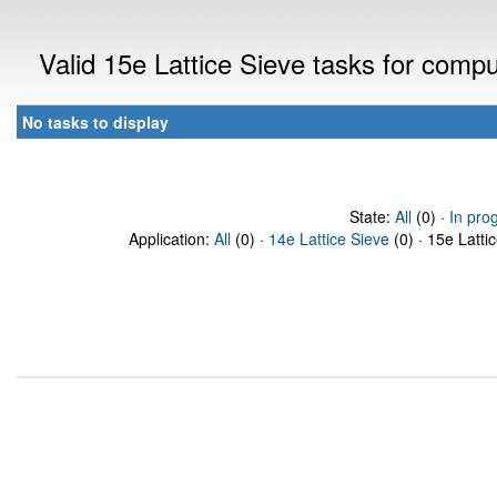
Valid 15e Lattice Sieve tasks for comp
No tasks to display
State:
All
(0) ·
In pro
Application:
All
(0) ·
14e Lattice Sieve
(0) · 15e Latti