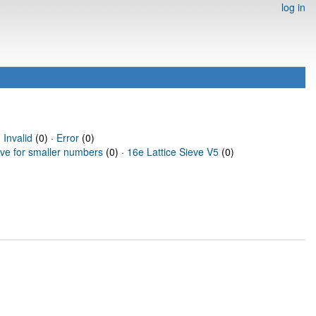
log in
·
Invalid
(0) ·
Error
(0)
eve for smaller numbers
(0) ·
16e Lattice Sieve V5
(0)