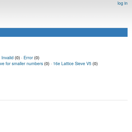
log in
·
Invalid
(0) ·
Error
(0)
eve for smaller numbers
(0) ·
16e Lattice Sieve V5
(0)