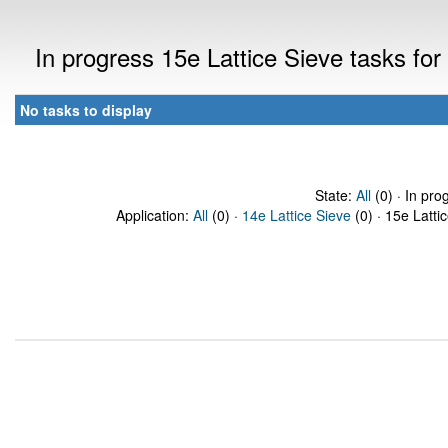
In progress 15e Lattice Sieve tasks f
No tasks to display
State:
All
(0) · In pro
Application:
All
(0) ·
14e Lattice Sieve
(0) · 15e Latti