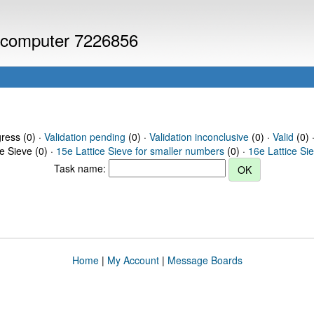
or computer 7226856
gress (0) ·
Validation pending
(0) ·
Validation inconclusive
(0) ·
Valid
(0) 
ce Sieve (0) ·
15e Lattice Sieve for smaller numbers
(0) ·
16e Lattice Si
Task name:
Home
|
My Account
|
Message Boards