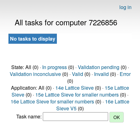
log in
All tasks for computer 7226856
No tasks to display
State: All (0) ·
In progress
(0) ·
Validation pending
(0) ·
Validation inconclusive
(0) ·
Valid
(0) ·
Invalid
(0) ·
Error
(0)
Application: All (0) ·
14e Lattice Sieve
(0) ·
15e Lattice
Sieve
(0) ·
15e Lattice Sieve for smaller numbers
(0) ·
16e Lattice Sieve for smaller numbers
(0) ·
16e Lattice
Sieve V5
(0)
Task name: