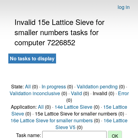
log in
Invalid 15e Lattice Sieve for
smaller numbers tasks for
computer 7226852
No tasks to display
State:
All
(0) ·
In progress
(0) ·
Validation pending
(0) ·
Validation inconclusive
(0) ·
Valid
(0) · Invalid (0) ·
Error
(0)
Application:
All
(0) ·
14e Lattice Sieve
(0) ·
15e Lattice
Sieve
(0) · 15e Lattice Sieve for smaller numbers (0) ·
16e Lattice Sieve for smaller numbers
(0) ·
16e Lattice
Sieve V5
(0)
Task name: