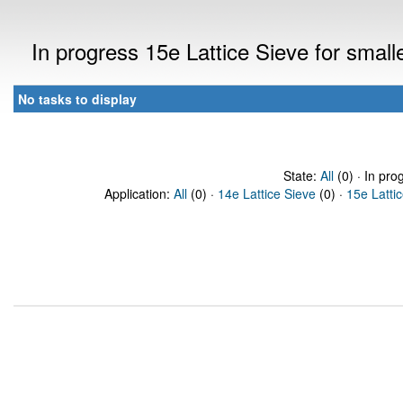
In progress 15e Lattice Sieve for sma
No tasks to display
State:
All
(0) · In pro
Application:
All
(0) ·
14e Lattice Sieve
(0) ·
15e Latti