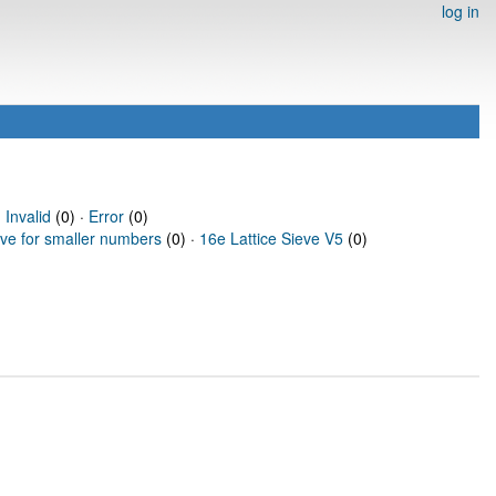
log in
·
Invalid
(0) ·
Error
(0)
eve for smaller numbers
(0) ·
16e Lattice Sieve V5
(0)