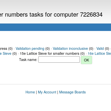
ller numbers tasks for computer 7226834
gress (0) ·
Validation pending
(0) ·
Validation inconclusive
(0) ·
Valid
(0) 
ce Sieve
(0) · 15e Lattice Sieve for smaller numbers (0) ·
16e Lattice Si
Task name:
Home
|
My Account
|
Message Boards