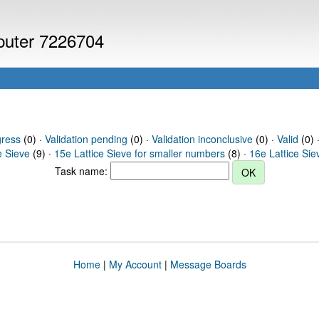
mputer 7226704
gress
(0) ·
Validation pending
(0) ·
Validation inconclusive
(0) ·
Valid
(0) ·
e Sieve
(9) ·
15e Lattice Sieve for smaller numbers
(8) ·
16e Lattice Sie
Task name:
Home
|
My Account
|
Message Boards