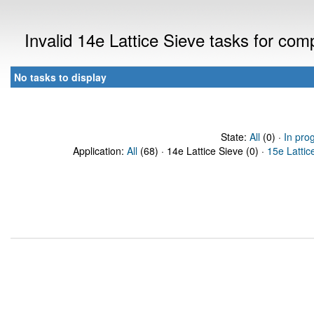
Invalid 14e Lattice Sieve tasks for co
No tasks to display
State:
All
(0) ·
In pro
Application:
All
(68) · 14e Lattice Sieve (0) ·
15e Lattic