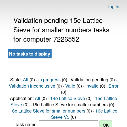
log in
Validation pending 15e Lattice
Sieve for smaller numbers tasks
for computer 7226552
No tasks to display
State:
All
(0) ·
In progress
(0) · Validation pending (0) ·
Validation inconclusive
(0) ·
Valid
(0) ·
Invalid
(0) ·
Error
(0)
Application:
All
(0) ·
14e Lattice Sieve
(0) ·
15e Lattice
Sieve
(0) · 15e Lattice Sieve for smaller numbers (0) ·
16e Lattice Sieve for smaller numbers
(0) ·
16e Lattice
Sieve V5
(0)
Task name: