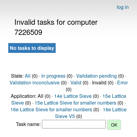
log in
Invalid tasks for computer
7226509
No tasks to display
State:
All
(0) ·
In progress
(0) ·
Validation pending
(0) ·
Validation inconclusive
(0) ·
Valid
(0) · Invalid (0) ·
Error
(0)
Application: All (0) ·
14e Lattice Sieve
(0) ·
15e Lattice
Sieve
(0) ·
15e Lattice Sieve for smaller numbers
(0) ·
16e Lattice Sieve for smaller numbers
(0) ·
16e Lattice
Sieve V5
(0)
Task name: