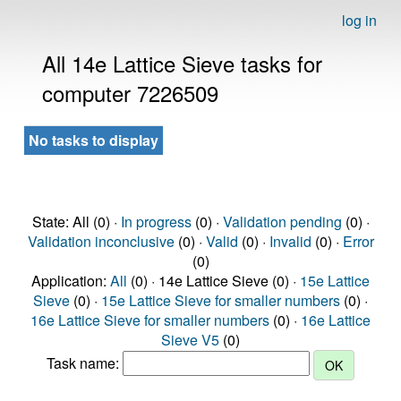
log in
All 14e Lattice Sieve tasks for
computer 7226509
No tasks to display
State: All (0) ·
In progress
(0) ·
Validation pending
(0) ·
Validation inconclusive
(0) ·
Valid
(0) ·
Invalid
(0) ·
Error
(0)
Application:
All
(0) · 14e Lattice Sieve (0) ·
15e Lattice
Sieve
(0) ·
15e Lattice Sieve for smaller numbers
(0) ·
16e Lattice Sieve for smaller numbers
(0) ·
16e Lattice
Sieve V5
(0)
Task name: