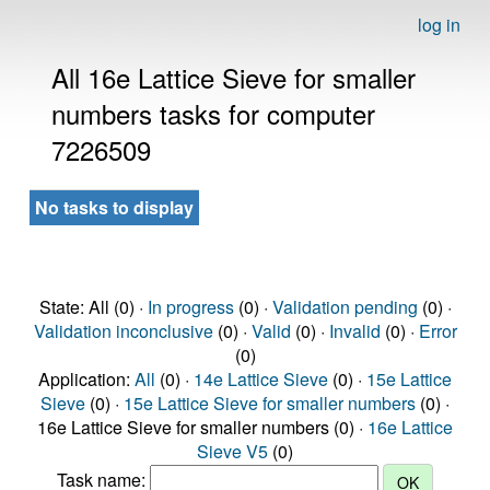
log in
All 16e Lattice Sieve for smaller
numbers tasks for computer
7226509
No tasks to display
State: All (0) ·
In progress
(0) ·
Validation pending
(0) ·
Validation inconclusive
(0) ·
Valid
(0) ·
Invalid
(0) ·
Error
(0)
Application:
All
(0) ·
14e Lattice Sieve
(0) ·
15e Lattice
Sieve
(0) ·
15e Lattice Sieve for smaller numbers
(0) ·
16e Lattice Sieve for smaller numbers (0) ·
16e Lattice
Sieve V5
(0)
Task name: