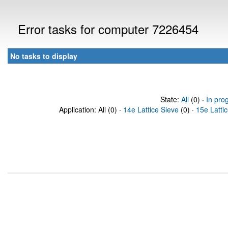
Error tasks for computer 7226454
No tasks to display
State:
All
(0) ·
In pro
Application: All (0) ·
14e Lattice Sieve
(0) ·
15e Latti