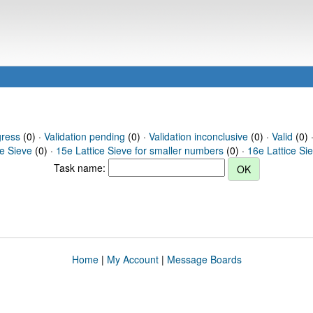
gress
(0) ·
Validation pending
(0) ·
Validation inconclusive
(0) ·
Valid
(0) 
ce Sieve
(0) ·
15e Lattice Sieve for smaller numbers
(0) ·
16e Lattice Si
Task name:
Home
|
My Account
|
Message Boards