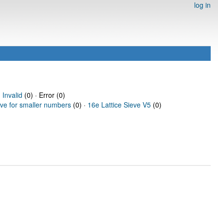
log in
·
Invalid
(0) · Error (0)
eve for smaller numbers
(0) ·
16e Lattice Sieve V5
(0)