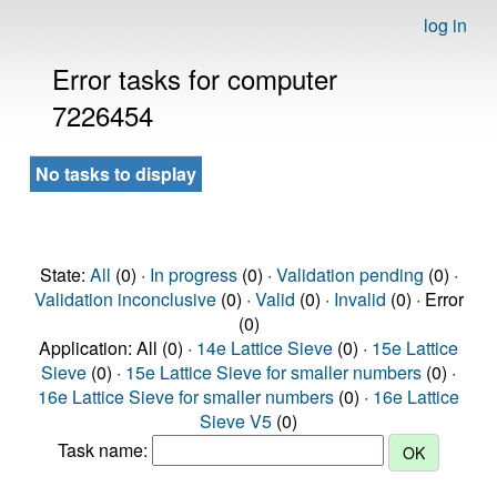
log in
Error tasks for computer
7226454
No tasks to display
State:
All
(0) ·
In progress
(0) ·
Validation pending
(0) ·
Validation inconclusive
(0) ·
Valid
(0) ·
Invalid
(0) · Error
(0)
Application: All (0) ·
14e Lattice Sieve
(0) ·
15e Lattice
Sieve
(0) ·
15e Lattice Sieve for smaller numbers
(0) ·
16e Lattice Sieve for smaller numbers
(0) ·
16e Lattice
Sieve V5
(0)
Task name: