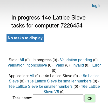
log in
In progress 14e Lattice Sieve
tasks for computer 7226454
No tasks to display
State:
All
(0) · In progress (0) ·
Validation pending
(0) ·
Validation inconclusive
(0) ·
Valid
(0) ·
Invalid
(0) ·
Error
(0)
Application:
All
(0) · 14e Lattice Sieve (0) ·
15e Lattice
Sieve
(0) ·
15e Lattice Sieve for smaller numbers
(0) ·
16e Lattice Sieve for smaller numbers
(0) ·
16e Lattice
Sieve V5
(0)
Task name: