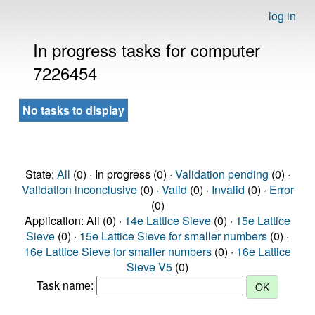
log in
In progress tasks for computer
7226454
No tasks to display
State:
All
(0) · In progress (0) ·
Validation pending
(0) ·
Validation inconclusive
(0) ·
Valid
(0) ·
Invalid
(0) ·
Error
(0)
Application: All (0) ·
14e Lattice Sieve
(0) ·
15e Lattice
Sieve
(0) ·
15e Lattice Sieve for smaller numbers
(0) ·
16e Lattice Sieve for smaller numbers
(0) ·
16e Lattice
Sieve V5
(0)
Task name: