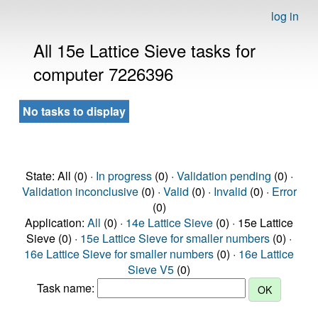
log in
All 15e Lattice Sieve tasks for
computer 7226396
No tasks to display
State: All (0) ·
In progress
(0) ·
Validation pending
(0) ·
Validation inconclusive
(0) ·
Valid
(0) ·
Invalid
(0) ·
Error
(0)
Application:
All
(0) ·
14e Lattice Sieve
(0) · 15e Lattice
Sieve (0) ·
15e Lattice Sieve for smaller numbers
(0) ·
16e Lattice Sieve for smaller numbers
(0) ·
16e Lattice
Sieve V5
(0)
Task name: