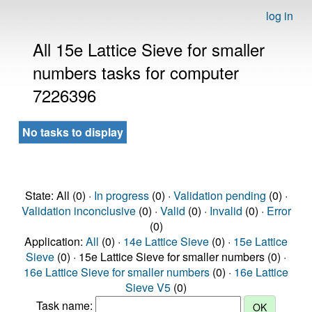
log in
All 15e Lattice Sieve for smaller
numbers tasks for computer
7226396
No tasks to display
State: All (0) ·
In progress
(0) ·
Validation pending
(0) ·
Validation inconclusive
(0) ·
Valid
(0) ·
Invalid
(0) ·
Error
(0)
Application:
All
(0) ·
14e Lattice Sieve
(0) ·
15e Lattice
Sieve
(0) · 15e Lattice Sieve for smaller numbers (0) ·
16e Lattice Sieve for smaller numbers
(0) ·
16e Lattice
Sieve V5
(0)
Task name: