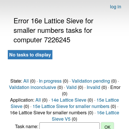
log in
Error 16e Lattice Sieve for
smaller numbers tasks for
computer 7226245
No tasks to display
State:
All
(0) ·
In progress
(0) ·
Validation pending
(0) ·
Validation inconclusive
(0) ·
Valid
(0) ·
Invalid
(0) · Error
(0)
Application:
All
(0) ·
14e Lattice Sieve
(0) ·
15e Lattice
Sieve
(0) ·
15e Lattice Sieve for smaller numbers
(0) ·
16e Lattice Sieve for smaller numbers (0) ·
16e Lattice
Sieve V5
(0)
Task name: