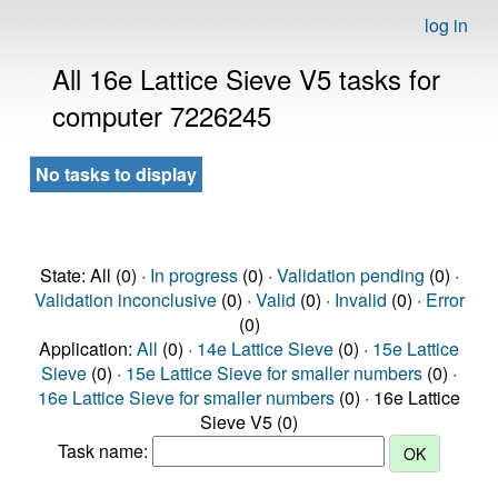
log in
All 16e Lattice Sieve V5 tasks for
computer 7226245
No tasks to display
State: All (0) ·
In progress
(0) ·
Validation pending
(0) ·
Validation inconclusive
(0) ·
Valid
(0) ·
Invalid
(0) ·
Error
(0)
Application:
All
(0) ·
14e Lattice Sieve
(0) ·
15e Lattice
Sieve
(0) ·
15e Lattice Sieve for smaller numbers
(0) ·
16e Lattice Sieve for smaller numbers
(0) · 16e Lattice
Sieve V5 (0)
Task name: