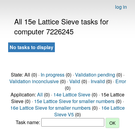
log in
All 15e Lattice Sieve tasks for
computer 7226245
No tasks to display
State: All (0) ·
In progress
(0) ·
Validation pending
(0) ·
Validation inconclusive
(0) ·
Valid
(0) ·
Invalid
(0) ·
Error
(0)
Application:
All
(0) ·
14e Lattice Sieve
(0) · 15e Lattice
Sieve (0) ·
15e Lattice Sieve for smaller numbers
(0) ·
16e Lattice Sieve for smaller numbers
(0) ·
16e Lattice
Sieve V5
(0)
Task name: