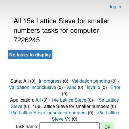
log in
All 15e Lattice Sieve for smaller
numbers tasks for computer
7226245
No tasks to display
State: All (0) ·
In progress
(0) ·
Validation pending
(0) ·
Validation inconclusive
(0) ·
Valid
(0) ·
Invalid
(0) ·
Error
(0)
Application:
All
(0) ·
14e Lattice Sieve
(0) ·
15e Lattice
Sieve
(0) · 15e Lattice Sieve for smaller numbers (0) ·
16e Lattice Sieve for smaller numbers
(0) ·
16e Lattice
Sieve V5
(0)
Task name: