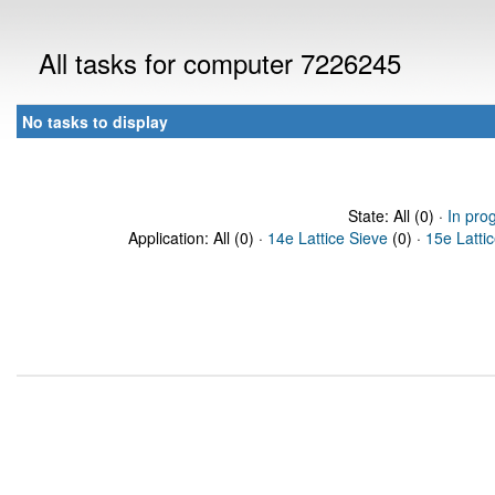
All tasks for computer 7226245
No tasks to display
State: All (0) ·
In pro
Application: All (0) ·
14e Lattice Sieve
(0) ·
15e Latti