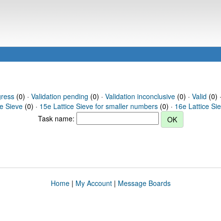
gress
(0) ·
Validation pending
(0) ·
Validation inconclusive
(0) ·
Valid
(0) 
ce Sieve
(0) ·
15e Lattice Sieve for smaller numbers
(0) ·
16e Lattice Si
Task name:
Home
|
My Account
|
Message Boards