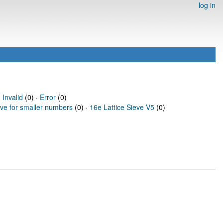
log in
·
Invalid
(0) ·
Error
(0)
eve for smaller numbers
(0) ·
16e Lattice Sieve V5
(0)