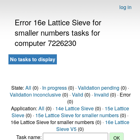
log in
Error 16e Lattice Sieve for
smaller numbers tasks for
computer 7226230
No tasks to display
State:
All
(0) ·
In progress
(0) ·
Validation pending
(0) ·
Validation inconclusive
(0) ·
Valid
(0) ·
Invalid
(0) · Error
(0)
Application:
All
(0) ·
14e Lattice Sieve
(0) ·
15e Lattice
Sieve
(0) ·
15e Lattice Sieve for smaller numbers
(0) ·
16e Lattice Sieve for smaller numbers (0) ·
16e Lattice
Sieve V5
(0)
Task name: