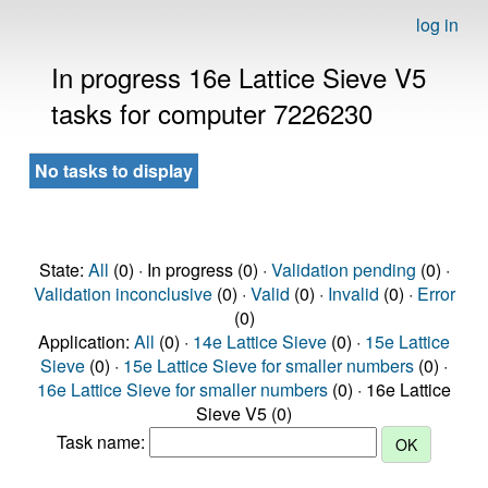
log in
In progress 16e Lattice Sieve V5
tasks for computer 7226230
No tasks to display
State:
All
(0) · In progress (0) ·
Validation pending
(0) ·
Validation inconclusive
(0) ·
Valid
(0) ·
Invalid
(0) ·
Error
(0)
Application:
All
(0) ·
14e Lattice Sieve
(0) ·
15e Lattice
Sieve
(0) ·
15e Lattice Sieve for smaller numbers
(0) ·
16e Lattice Sieve for smaller numbers
(0) · 16e Lattice
Sieve V5 (0)
Task name: