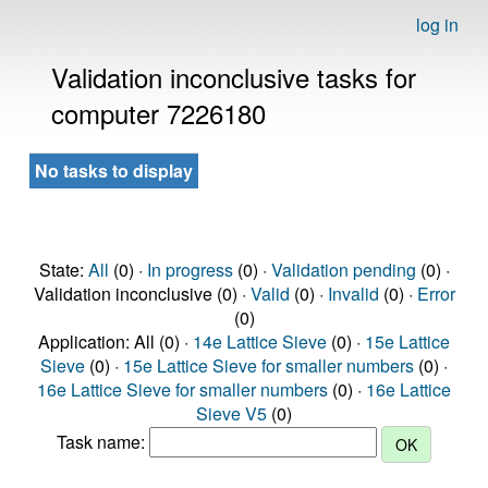
log in
Validation inconclusive tasks for
computer 7226180
No tasks to display
State:
All
(0) ·
In progress
(0) ·
Validation pending
(0) ·
Validation inconclusive (0) ·
Valid
(0) ·
Invalid
(0) ·
Error
(0)
Application: All (0) ·
14e Lattice Sieve
(0) ·
15e Lattice
Sieve
(0) ·
15e Lattice Sieve for smaller numbers
(0) ·
16e Lattice Sieve for smaller numbers
(0) ·
16e Lattice
Sieve V5
(0)
Task name: