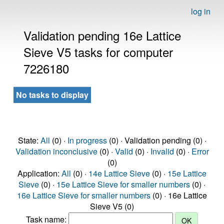
log in
Validation pending 16e Lattice
Sieve V5 tasks for computer
7226180
No tasks to display
State:
All
(0) ·
In progress
(0) · Validation pending (0) ·
Validation inconclusive
(0) ·
Valid
(0) ·
Invalid
(0) ·
Error
(0)
Application:
All
(0) ·
14e Lattice Sieve
(0) ·
15e Lattice
Sieve
(0) ·
15e Lattice Sieve for smaller numbers
(0) ·
16e Lattice Sieve for smaller numbers
(0) · 16e Lattice
Sieve V5 (0)
Task name: