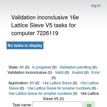
log in
Validation inconclusive 16e
Lattice Sieve V5 tasks for
computer 7226119
No tasks to display
State:
All
(0) ·
In progress
(0) ·
Validation pending
(0) ·
Validation inconclusive (0) ·
Valid
(0) ·
Invalid
(0) ·
Error
(0)
Application:
All
(0) ·
14e Lattice Sieve
(0) ·
15e Lattice
Sieve
(0) ·
15e Lattice Sieve for smaller numbers
(0) ·
16e Lattice Sieve for smaller numbers
(0) · 16e Lattice
Sieve V5 (0)
Task name: