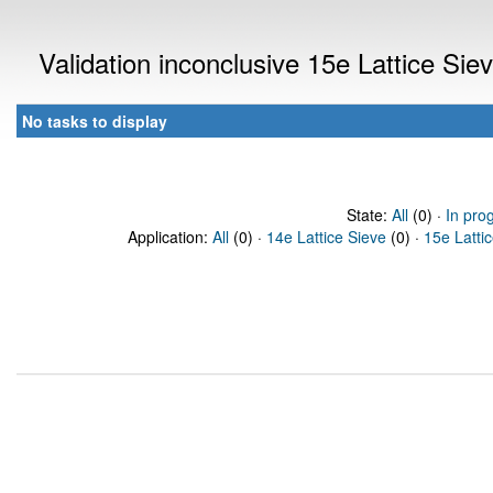
Validation inconclusive 15e Lattice Si
No tasks to display
State:
All
(0) ·
In pro
Application:
All
(0) ·
14e Lattice Sieve
(0) ·
15e Latti