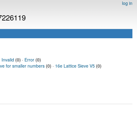
log in
 7226119
·
Invalid
(0) ·
Error
(0)
eve for smaller numbers
(0) ·
16e Lattice Sieve V5
(0)