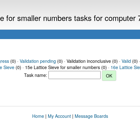
eve for smaller numbers tasks for computer
gress
(0) ·
Validation pending
(0) · Validation inconclusive (0) ·
Valid
(0) 
ce Sieve
(0) · 15e Lattice Sieve for smaller numbers (0) ·
16e Lattice Si
Task name:
Home
|
My Account
|
Message Boards