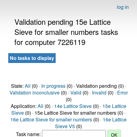
log in
Validation pending 15e Lattice
Sieve for smaller numbers tasks
for computer 7226119
No tasks to display
State:
All
(0) ·
In progress
(0) · Validation pending (0) ·
Validation inconclusive
(0) ·
Valid
(0) ·
Invalid
(0) ·
Error
(0)
Application:
All
(0) ·
14e Lattice Sieve
(0) ·
15e Lattice
Sieve
(0) · 15e Lattice Sieve for smaller numbers (0) ·
16e Lattice Sieve for smaller numbers
(0) ·
16e Lattice
Sieve V5
(0)
Task name: