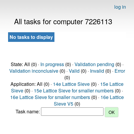
log in
All tasks for computer 7226113
No tasks to display
State: All (0) ·
In progress
(0) ·
Validation pending
(0) ·
Validation inconclusive
(0) ·
Valid
(0) ·
Invalid
(0) ·
Error
(0)
Application: All (0) ·
14e Lattice Sieve
(0) ·
15e Lattice
Sieve
(0) ·
15e Lattice Sieve for smaller numbers
(0) ·
16e Lattice Sieve for smaller numbers
(0) ·
16e Lattice
Sieve V5
(0)
Task name: