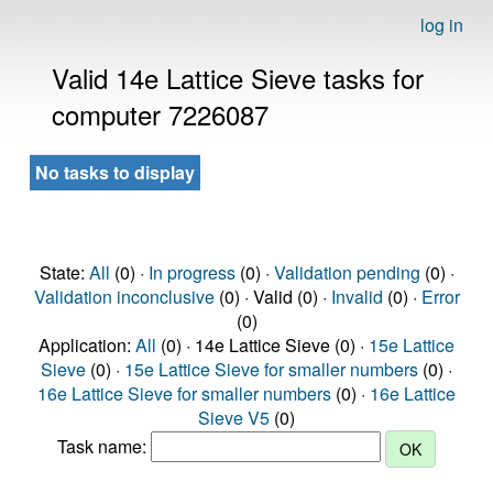
log in
Valid 14e Lattice Sieve tasks for
computer 7226087
No tasks to display
State:
All
(0) ·
In progress
(0) ·
Validation pending
(0) ·
Validation inconclusive
(0) · Valid (0) ·
Invalid
(0) ·
Error
(0)
Application:
All
(0) · 14e Lattice Sieve (0) ·
15e Lattice
Sieve
(0) ·
15e Lattice Sieve for smaller numbers
(0) ·
16e Lattice Sieve for smaller numbers
(0) ·
16e Lattice
Sieve V5
(0)
Task name: