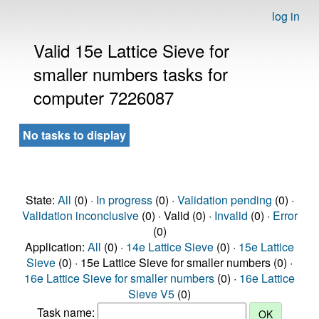
log in
Valid 15e Lattice Sieve for
smaller numbers tasks for
computer 7226087
No tasks to display
State:
All
(0) ·
In progress
(0) ·
Validation pending
(0) ·
Validation inconclusive
(0) · Valid (0) ·
Invalid
(0) ·
Error
(0)
Application:
All
(0) ·
14e Lattice Sieve
(0) ·
15e Lattice
Sieve
(0) · 15e Lattice Sieve for smaller numbers (0) ·
16e Lattice Sieve for smaller numbers
(0) ·
16e Lattice
Sieve V5
(0)
Task name: