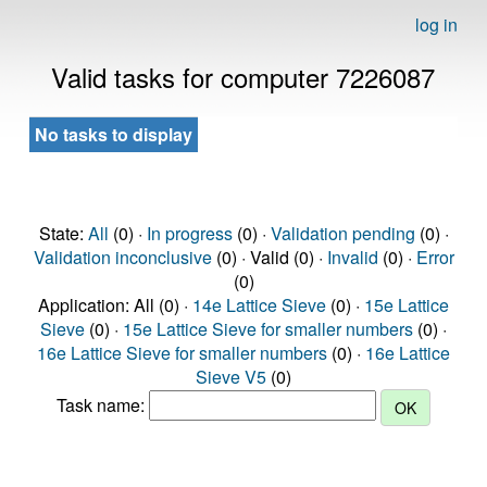
log in
Valid tasks for computer 7226087
No tasks to display
State:
All
(0) ·
In progress
(0) ·
Validation pending
(0) ·
Validation inconclusive
(0) · Valid (0) ·
Invalid
(0) ·
Error
(0)
Application: All (0) ·
14e Lattice Sieve
(0) ·
15e Lattice
Sieve
(0) ·
15e Lattice Sieve for smaller numbers
(0) ·
16e Lattice Sieve for smaller numbers
(0) ·
16e Lattice
Sieve V5
(0)
Task name: