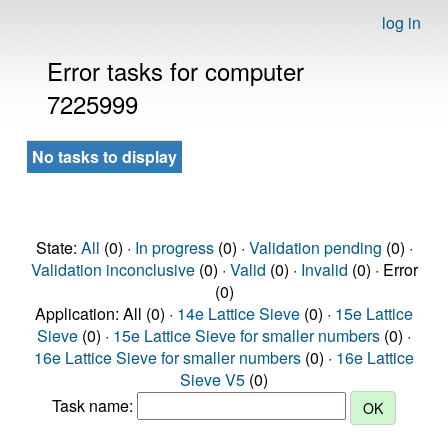
log in
Error tasks for computer
7225999
No tasks to display
State:
All
(0) ·
In progress
(0) ·
Validation pending
(0) ·
Validation inconclusive
(0) ·
Valid
(0) ·
Invalid
(0) · Error
(0)
Application: All (0) ·
14e Lattice Sieve
(0) ·
15e Lattice
Sieve
(0) ·
15e Lattice Sieve for smaller numbers
(0) ·
16e Lattice Sieve for smaller numbers
(0) ·
16e Lattice
Sieve V5
(0)
Task name: