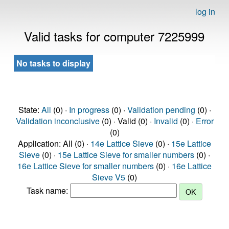
log in
Valid tasks for computer 7225999
No tasks to display
State:
All
(0) ·
In progress
(0) ·
Validation pending
(0) ·
Validation inconclusive
(0) · Valid (0) ·
Invalid
(0) ·
Error
(0)
Application: All (0) ·
14e Lattice Sieve
(0) ·
15e Lattice
Sieve
(0) ·
15e Lattice Sieve for smaller numbers
(0) ·
16e Lattice Sieve for smaller numbers
(0) ·
16e Lattice
Sieve V5
(0)
Task name: