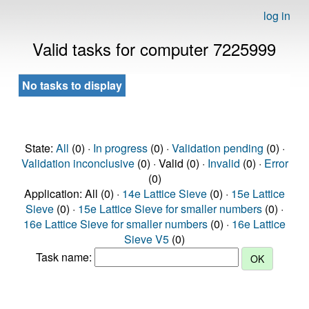
log in
Valid tasks for computer 7225999
No tasks to display
State:
All
(0) ·
In progress
(0) ·
Validation pending
(0) ·
Validation inconclusive
(0) · Valid (0) ·
Invalid
(0) ·
Error
(0)
Application: All (0) ·
14e Lattice Sieve
(0) ·
15e Lattice
Sieve
(0) ·
15e Lattice Sieve for smaller numbers
(0) ·
16e Lattice Sieve for smaller numbers
(0) ·
16e Lattice
Sieve V5
(0)
Task name: