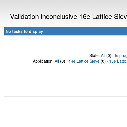
Validation inconclusive 16e Lattice Si
No tasks to display
State:
All
(0) ·
In pro
Application:
All
(0) ·
14e Lattice Sieve
(0) ·
15e Latti