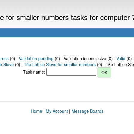
eve for smaller numbers tasks for computer
gress
(0) ·
Validation pending
(0) · Validation inconclusive (0) ·
Valid
(0) 
ce Sieve
(0) ·
15e Lattice Sieve for smaller numbers
(0) · 16e Lattice Si
Task name:
Home
|
My Account
|
Message Boards