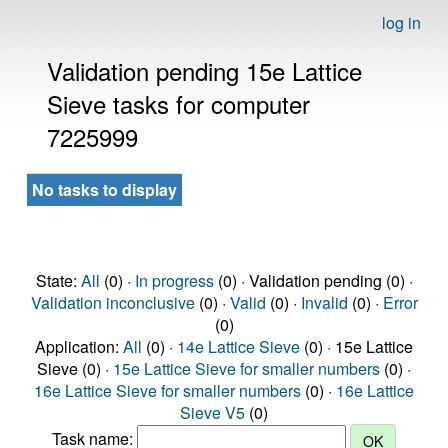
log in
Validation pending 15e Lattice
Sieve tasks for computer
7225999
No tasks to display
State:
All
(0) ·
In progress
(0) · Validation pending (0) ·
Validation inconclusive
(0) ·
Valid
(0) ·
Invalid
(0) ·
Error
(0)
Application:
All
(0) ·
14e Lattice Sieve
(0) · 15e Lattice
Sieve (0) ·
15e Lattice Sieve for smaller numbers
(0) ·
16e Lattice Sieve for smaller numbers
(0) ·
16e Lattice
Sieve V5
(0)
Task name: