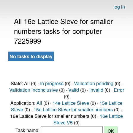
log in
All 16e Lattice Sieve for smaller
numbers tasks for computer
7225999
No tasks to display
State: All (0) ·
In progress
(0) ·
Validation pending
(0) ·
Validation inconclusive
(0) ·
Valid
(0) ·
Invalid
(0) ·
Error
(0)
Application:
All
(0) ·
14e Lattice Sieve
(0) ·
15e Lattice
Sieve
(0) ·
15e Lattice Sieve for smaller numbers
(0) ·
16e Lattice Sieve for smaller numbers (0) ·
16e Lattice
Sieve V5
(0)
Task name: