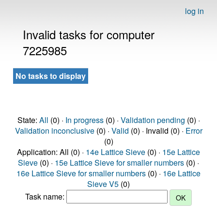
log in
Invalid tasks for computer
7225985
No tasks to display
State:
All
(0) ·
In progress
(0) ·
Validation pending
(0) ·
Validation inconclusive
(0) ·
Valid
(0) · Invalid (0) ·
Error
(0)
Application: All (0) ·
14e Lattice Sieve
(0) ·
15e Lattice
Sieve
(0) ·
15e Lattice Sieve for smaller numbers
(0) ·
16e Lattice Sieve for smaller numbers
(0) ·
16e Lattice
Sieve V5
(0)
Task name: