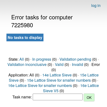
log in
Error tasks for computer
7225980
No tasks to display
State:
All
(0) ·
In progress
(0) ·
Validation pending
(0) ·
Validation inconclusive
(0) ·
Valid
(0) ·
Invalid
(0) · Error
(0)
Application: All (0) ·
14e Lattice Sieve
(0) ·
15e Lattice
Sieve
(0) ·
15e Lattice Sieve for smaller numbers
(0) ·
16e Lattice Sieve for smaller numbers
(0) ·
16e Lattice
Sieve V5
(0)
Task name: