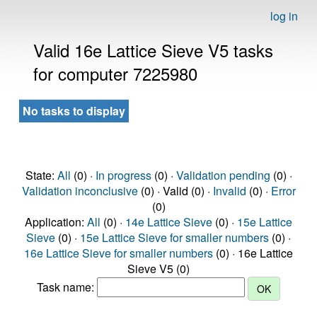
log in
Valid 16e Lattice Sieve V5 tasks
for computer 7225980
No tasks to display
State:
All
(0) ·
In progress
(0) ·
Validation pending
(0) ·
Validation inconclusive
(0) · Valid (0) ·
Invalid
(0) ·
Error
(0)
Application:
All
(0) ·
14e Lattice Sieve
(0) ·
15e Lattice
Sieve
(0) ·
15e Lattice Sieve for smaller numbers
(0) ·
16e Lattice Sieve for smaller numbers
(0) · 16e Lattice
Sieve V5 (0)
Task name: