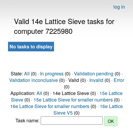
log in
Valid 14e Lattice Sieve tasks for
computer 7225980
No tasks to display
State:
All
(0) ·
In progress
(0) ·
Validation pending
(0) ·
Validation inconclusive
(0) · Valid (0) ·
Invalid
(0) ·
Error
(0)
Application:
All
(0) · 14e Lattice Sieve (0) ·
15e Lattice
Sieve
(0) ·
15e Lattice Sieve for smaller numbers
(0) ·
16e Lattice Sieve for smaller numbers
(0) ·
16e Lattice
Sieve V5
(0)
Task name: