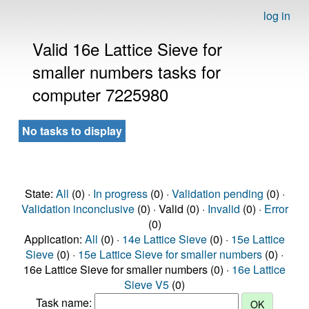
log in
Valid 16e Lattice Sieve for
smaller numbers tasks for
computer 7225980
No tasks to display
State:
All
(0) ·
In progress
(0) ·
Validation pending
(0) ·
Validation inconclusive
(0) · Valid (0) ·
Invalid
(0) ·
Error
(0)
Application:
All
(0) ·
14e Lattice Sieve
(0) ·
15e Lattice
Sieve
(0) ·
15e Lattice Sieve for smaller numbers
(0) ·
16e Lattice Sieve for smaller numbers (0) ·
16e Lattice
Sieve V5
(0)
Task name: