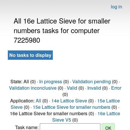
log in
All 16e Lattice Sieve for smaller
numbers tasks for computer
7225980
No tasks to display
State: All (0) ·
In progress
(0) ·
Validation pending
(0) ·
Validation inconclusive
(0) ·
Valid
(0) ·
Invalid
(0) ·
Error
(0)
Application:
All
(0) ·
14e Lattice Sieve
(0) ·
15e Lattice
Sieve
(0) ·
15e Lattice Sieve for smaller numbers
(0) ·
16e Lattice Sieve for smaller numbers (0) ·
16e Lattice
Sieve V5
(0)
Task name: