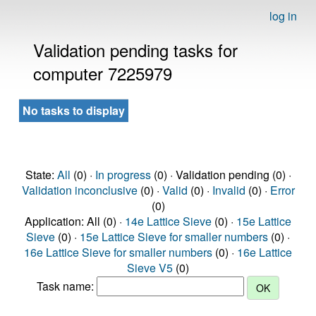
log in
Validation pending tasks for
computer 7225979
No tasks to display
State:
All
(0) ·
In progress
(0) · Validation pending (0) ·
Validation inconclusive
(0) ·
Valid
(0) ·
Invalid
(0) ·
Error
(0)
Application: All (0) ·
14e Lattice Sieve
(0) ·
15e Lattice
Sieve
(0) ·
15e Lattice Sieve for smaller numbers
(0) ·
16e Lattice Sieve for smaller numbers
(0) ·
16e Lattice
Sieve V5
(0)
Task name: