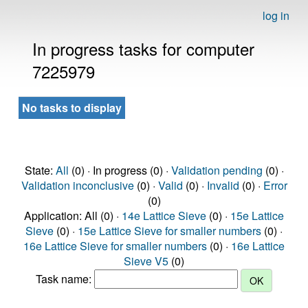
log in
In progress tasks for computer
7225979
No tasks to display
State:
All
(0) · In progress (0) ·
Validation pending
(0) ·
Validation inconclusive
(0) ·
Valid
(0) ·
Invalid
(0) ·
Error
(0)
Application: All (0) ·
14e Lattice Sieve
(0) ·
15e Lattice
Sieve
(0) ·
15e Lattice Sieve for smaller numbers
(0) ·
16e Lattice Sieve for smaller numbers
(0) ·
16e Lattice
Sieve V5
(0)
Task name: