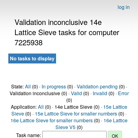
log in
Validation inconclusive 14e
Lattice Sieve tasks for computer
7225938
No tasks to display
State:
All
(0) ·
In progress
(0) ·
Validation pending
(0) ·
Validation inconclusive (0) ·
Valid
(0) ·
Invalid
(0) ·
Error
(0)
Application:
All
(0) · 14e Lattice Sieve (0) ·
15e Lattice
Sieve
(0) ·
15e Lattice Sieve for smaller numbers
(0) ·
16e Lattice Sieve for smaller numbers
(0) ·
16e Lattice
Sieve V5
(0)
Task name: